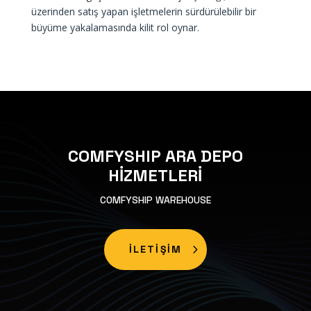
üzerinden satış yapan işletmelerin sürdürülebilir bir
büyüme yakalamasında kilit rol oynar.
COMFYSHIP ARA DEPO
HİZMETLERİ
COMFYSHIP WAREHOUSE
İLETİŞİM