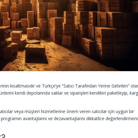
in kısaltmasıdır ve Türkçe’ye “Satıcı Tarafından Yerine Getirilen” ola
lerini kendi depolarında saklar ve siparişleri kendileri paketleyip, karg
atıcılar veya müşteri hizmetlerine önem veren satıcılar için uygun bir
rogramın avantajlarını ve dezavantajlarını dikkatlice değerlendirmeni
r?