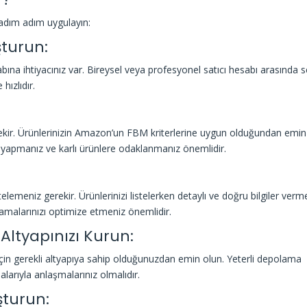
i adım adım uygulayın:
şturun:
na ihtiyacınız var. Bireysel veya profesyonel satıcı hesabı arasında 
hızlıdır.
ekir. Ürünlerinizin Amazon’un FBM kriterlerine uygun olduğundan emin
 yapmanız ve karlı ürünlere odaklanmanız önemlidir.
elemeniz gerekir. Ürünlerinizi listelerken detaylı ve doğru bilgiler verm
lamalarınızı optimize etmeniz önemlidir.
ltyapınızı Kurun:
için gerekli altyapıya sahip olduğunuzdan emin olun. Yeterli depolama
larıyla anlaşmalarınız olmalıdır.
şturun: