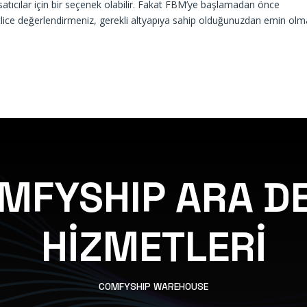
 satıcılar için bir seçenek olabilir. Fakat FBM’ye başlamadan önce
atlice değerlendirmeniz, gerekli altyapıya sahip olduğunuzdan emin olm
MFYSHIP ARA D
HİZMETLERİ
COMFYSHIP WAREHOUSE