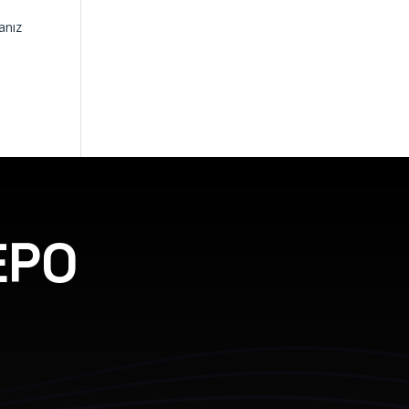
anız
EPO